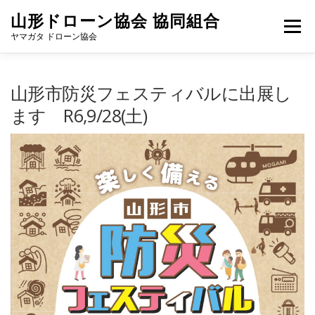
コ
山形ドローン協会 協同組合
ン
メニュー
テ
ヤマガタ ドローン協会
ン
ツ
へ
協会概要
活動内容
登録企業
協力メンバー募集
山形市防災フェスティバルに出展し
ス
キ
ます R6,9/28(土)
ッ
プ
お問合せ