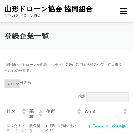
コ
山形ドローン協会 協同組合
ン
メニュー
テ
ヤマガタ ドローン協会
ン
ツ
へ
協会概要
活動内容
登録企業
協力メンバー募集
登録企業一覧
ス
キ
ッ
プ
お問合せ
山形県内でドローンを配備し、様々な業務に活用する登録企業（個人事業主
含む）の一覧です。
件表示
検索:
業
社名
住所
WEB
種
株式会社プ
映像制
山形県山形市松波4-
http://www.pride2.co.jp/
ライド・ト
作
9-39