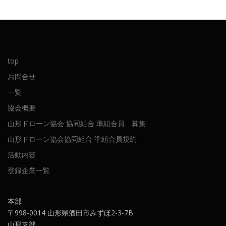
top
お問合せ
一覧
協会概要
山形ドローン協会 協同組合 準組合員 募集
山形ドローン協会協同組合 準組合員規約
活動内容
登録企業一覧
本部
〒998-0014 山形県酒田市みずほ2-3-7B
山形支部