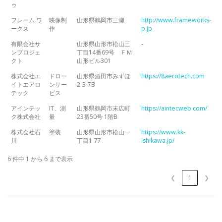
ゥ
フレーム ワ
映像制
山形県鶴岡市三瀬
http://www.frameworks-
ークス
作
p.jp
有限会社サ
山形県山形市松山三
-
ンプロジェ
丁目14番69号 ＦＭ
クト
山形ビル301
株式会社エ
ドロー
山形県酒田市みずほ
https://8aerotech.com
イトエアロ
ンサー
2-3-7B
テック
ビス
アインテッ
IT、測
山形県鶴岡市末広町
https://aintecweb.com/
ク株式会社
量
23番50号 1階B
株式会社石
塗装
山形県山形市松山一
https://www.kk-
川
丁目1-77
ishikawa.jp/
6 件中 1 から 6 まで表示
❮
1
❯